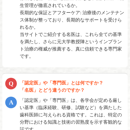
生管理が徹底されているか。
長期的な保証とアフターケア: 治療後のメンテナン
神奈川
ス体制が整っており、長期的なサポートを受けら
れるか。
ライオン歯科
当サイトでご紹介する名医は、これら全ての基準
医療法人宝歯会 平沢歯科
を満たし、さらに元大学教授陣というインプラン
ト治療の権威が推薦する、真に信頼できる専門家
です。
「認定医」や「専門医」とは何ですか？
「名医」とどう違うのですか？
「認定医」や「専門医」は、各学会が定める厳し
い基準（臨床経験、研修、試験など）を満たした
歯科医師に与えられる資格です。これは、特定の
分野における知識と技術の習熟度を示す客観的な
証です。