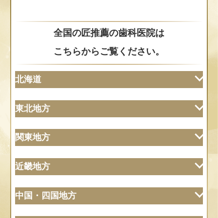
全国の匠推薦の歯科医院は
こちらからご覧ください。
北海道
東北地方
北海道
関東地方
インプラントオフィス大通
岩手
上浦歯科クリニック
近畿地方
エルム駅前歯科クリスタル
守口歯科クリニック
東京
みかみ歯科・矯正歯科医院
中国・四国地方
宮城
練馬区
京都
さくま歯科医院