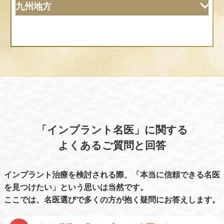
九州地方
懸田歯科医院
なかい歯科
港区
島根
MMデンタルクリニック
神庭歯科医院
秋田
大阪
福岡
渋谷区
ORCインプラントクリニック渋谷
あいば歯科医院
大森歯科医院
九州インプラントクリニック
恵比寿マルオ歯科
岡山
アモウデンタルクリニック
たかた歯科医院
原宿デンタルオフィス
O.D.Cオオタニデンタルクリニック
やまだ歯科
ひかり歯科医院
山形
立川市
西村歯科 金剛本院・駅前診療所
船越歯科医院
にいむら歯科
まむろ歯科
「インプラント名医」に関する
広島
千代田区
よくあるご質問と回答
兵庫
熊本
ブローネマルク・オッセオインテグレイショ
土屋歯科医院
ン・センター
福島
楠本歯科医院
プロソデンタルクリニック
伊東歯科口腔病院
インプラント治療を検討される際、「本当に信頼できる名医
世田谷区
ナチュール歯科
医療法人社団 しみず歯科
を見つけたい」という思いは当然です。
青葉歯科医院
ここでは、名医選びで多くの方が抱く疑問にお答えします。
二子玉川 三好デンタルクリニック
徳島
奈良
中央区