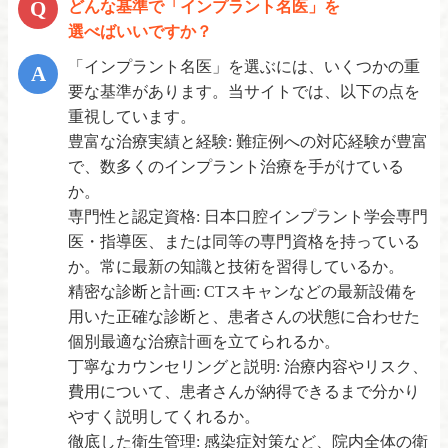
どんな基準で「インプラント名医」を
斎藤歯科医院
アマリ歯科・矯正歯科・口腔外科クリニック
選べばいいですか？
歯科YASデンタルクリニック登美ヶ丘本院
銀座6丁目のぶデジタル歯科
「インプラント名医」を選ぶには、いくつかの重
愛媛
銀座UCデンタルインプラント
要な基準があります。当サイトでは、以下の点を
マロ デンタル＆メディカル東京
重視しています。
中矢歯科医院
台東区
豊富な治療実績と経験: 難症例への対応経験が豊富
秋葉原総合歯科クリニック
で、数多くのインプラント治療を手がけている
か。
高知
専門性と認定資格: 日本口腔インプラント学会専門
埼玉
医・指導医、または同等の専門資格を持っている
田岡歯科・矯正歯科クリニック
か。常に最新の知識と技術を習得しているか。
いわき歯科医院
精密な診断と計画: CTスキャンなどの最新設備を
シノハラ歯科医院
用いた正確な診断と、患者さんの状態に合わせた
個別最適な治療計画を立てられるか。
丁寧なカウンセリングと説明: 治療内容やリスク、
千葉
費用について、患者さんが納得できるまで分かり
やすく説明してくれるか。
田中歯科医院
徹底した衛生管理: 感染症対策など、院内全体の衛